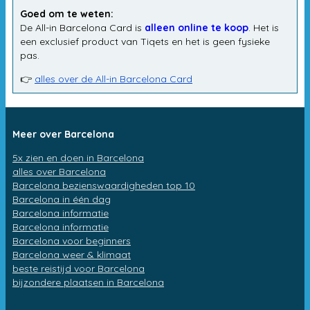
Goed om te weten:
De All-in Barcelona Card is
alleen online te koop
. Het is
een exclusief product van Tiqets en het is geen fysieke
pas.
👉
alles over de All-in Barcelona Card
Meer over Barcelona
5x zien en doen in Barcelona
alles over Barcelona
Barcelona bezienswaardigheden top 10
Barcelona in één dag
Barcelona informatie
Barcelona informatie
Barcelona voor beginners
Barcelona weer & klimaat
beste reistijd voor Barcelona
bijzondere plaatsen in Barcelona