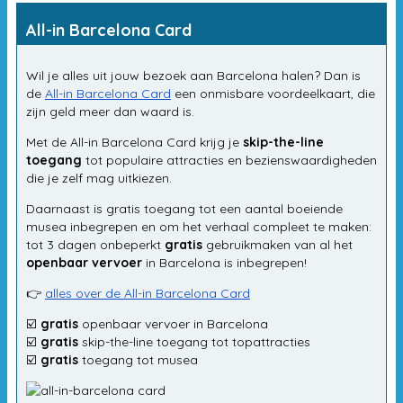
All-in Barcelona Card
Wil je alles uit jouw bezoek aan Barcelona halen? Dan is
de
All-in Barcelona Card
een onmisbare voordeelkaart, die
zijn geld meer dan waard is.
Met de All-in Barcelona Card krijg je
skip-the-line
toegang
tot populaire attracties en bezienswaardigheden
die je zelf mag uitkiezen.
Daarnaast is gratis toegang tot een aantal boeiende
musea inbegrepen en om het verhaal compleet te maken:
tot 3 dagen onbeperkt
gratis
gebruikmaken van al het
openbaar vervoer
in Barcelona is inbegrepen!
👉
alles over de All-in Barcelona Card
☑️
gratis
openbaar vervoer in Barcelona
☑️
gratis
skip-the-line toegang tot topattracties
☑️
gratis
toegang tot musea