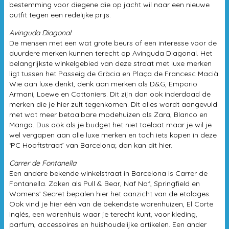
bestemming voor diegene die op jacht wil naar een nieuwe
outfit tegen een redelijke prijs.
Avinguda Diagonal
De mensen met een wat grote beurs of een interesse voor de
duurdere merken kunnen terecht op Avinguda Diagonal. Het
belangrijkste winkelgebied van deze straat met luxe merken
ligt tussen het Passeig de Gràcia en Plaça de Francesc Macià.
Wie aan luxe denkt, denk aan merken als D&G, Emporio
Armani, Loewe en Cottoniers. Dit zijn dan ook inderdaad de
merken die je hier zult tegenkomen. Dit alles wordt aangevuld
met wat meer betaalbare modehuizen als Zara, Blanco en
Mango. Dus ook als je budget het niet toelaat maar je wil je
wel vergapen aan alle luxe merken en toch iets kopen in deze
‘PC Hooftstraat’ van Barcelona; dan kan dit hier.
Carrer de Fontanella
Een andere bekende winkelstraat in Barcelona is Carrer de
Fontanella. Zaken als Pull & Bear, Naf Naf, Springfield en
Womens’ Secret bepalen hier het aanzicht van de etalages.
Ook vind je hier één van de bekendste warenhuizen, El Corte
Inglés, een warenhuis waar je terecht kunt, voor kleding,
parfum, accessoires en huishoudelijke artikelen. Een ander