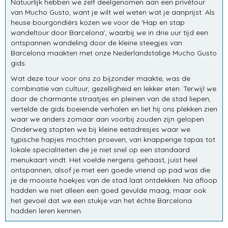
Natuurlijk hebben we zelf deelgenomen aan een privétour
van Mucho Gusto, want je wilt wel weten wat je aanprijst. Als
heuse bourgondiërs kozen we voor de ‘Hap en stap
wandeltour door Barcelona’, waarbij we in drie uur tijd een
ontspannen wandeling door de kleine steegjes van
Barcelona maakten met onze Nederlandstalige Mucho Gusto
gids.
Wat deze tour voor ons zo bijzonder maakte, was de
combinatie van cultuur, gezelligheid en lekker eten. Terwijl we
door de charmante straatjes en pleinen van de stad liepen,
vertelde de gids boeiende verhalen en liet hij ons plekken zien
waar we anders zomaar aan voorbij zouden zijn gelopen.
Onderweg stopten we bij kleine eetadresjes waar we
typische hapjes mochten proeven, van knapperige tapas tot
lokale specialiteiten die je niet snel op een standaard
menukaart vindt. Het voelde nergens gehaast, juist heel
ontspannen, alsof je met een goede vriend op pad was die
je de mooiste hoekjes van de stad laat ontdekken. Na afloop
hadden we niet alleen een goed gevulde maag, maar ook
het gevoel dat we een stukje van het échte Barcelona
hadden leren kennen.