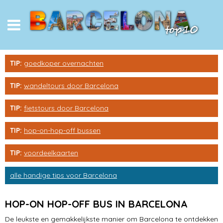
Sagrada Familia
TIP:
goedkoper overnachten
Park Güell
TIP:
wandeltours door Barcelona
winkelen
TIP:
fietstours door Barcelona
eten & drinken
TIP:
hop-on-hop-off bussen
Camp Nou
TIP:
voordeelkaarten
Barceloneta
alle handige tips voor Barcelona
Barri Gòtic
HOP-ON HOP-OFF BUS IN BARCELONA
pleinen
De leukste en gemakkelijkste manier om Barcelona te ontdekken