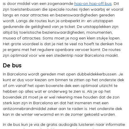
musea
is door middel van een zogenaamde
hop-on hop-off bus
. Dit
zijn toeristenbussen die speciale routes rijden waarbij er vooral
langs en naar attracties en bezienswaardigheden gereden
Port Vell
wordt. Langs de routes kun je onbeperkt in- en uitstappen
gedurende de geldigheid van je ticket. De uitstapplekken zijn
altijd bij toeristische bezienswaardigheden, monumenten,
musea of attracties. Soms moet je nog een klein stukje lopen.
Het grote voordeel is dat je niet te veel na hoeft te denken hoe
je ergens met het reguliere openbare vervoer komt. De routes
zijn optimaal voor wie een stedentrip naar Barcelona maakt.
De bus
In Barcelona wordt gereden met open dubbeldekkerbussen. Je
kunt er dus voor kiezen om binnen te zitten op het onderste dek
of om vanaf het open bovenste dek een optimaal uitzicht te
hebben op alles wat er onderweg te zien is. Als je op het
bovendek zit moet je er wel rekening mee houden dat de zon
sterk kan zijn in Barcelona en dat het insmeren met een
antizonnebrandmiddel zeker aan te raden is. Het onderste dek
kan in de winter verwarmd en in de zomer gekoeld worden.
In de bus kun je via de gratis audiogids luisteren naar informatie