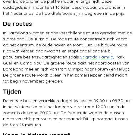
over Barcelona en de plekken waar je langs rijdt. Deze
audiogids is in maar liefst 16 talen beschikbaar, waaronder in
het Nederlands. De hoofdtelefoons zijn inbegrepen in de prijs.
De routes
In Barcelona worden er drie verschillende routes gereden met de
‘Barcelona Bus Turistic’. De rode route concentreert zich vooral
op het centrum, de oude haven en Mont Juïc. De blauwe route
rijdt wat verder landinwaarts en stopt onder andere bij
populaire bezienswaardigheden zoals
Sagrada Familia
, Park
Güell en Camp Nou. De groene route pakt het noordoosten van
Barcelona mee en rijdt van Port Olimpic naar Forum (en terug).
De groene route wordt alleen in het zomerseizoen (eind maart
tot begin november) gereden.
Tijden
De eerste bussen vertrekken dagelijks tussen 09:00 en 09:30 uur.
In het winterseizoen is het laatste vertrek rond 19:00 uur, in de
zomer is dat rond 20:00 uur. De frequentie waarin de bussen
rijden verschilt per route en per maand. Dit ligt normaal tussen
de 5 en 25 minuten.