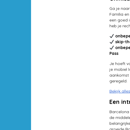
Ga je naar
Família en
een goed i
heb je rec
onbepe
skip-t
onbepe
Pass
Je hoeft vo
je mobiel 
aankomst i
geregeld.
Bekijk alle
Een in
Barcelona 
de middel
belangrijk
groeide Ba