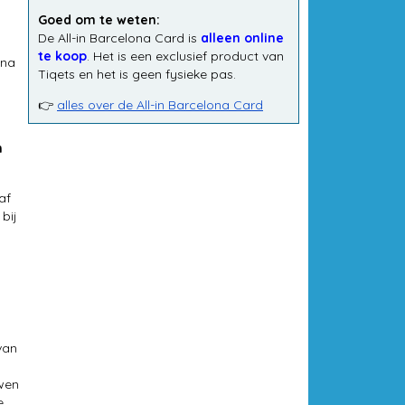
Goed om te weten:
De All-in Barcelona Card is
alleen online
te koop
. Het is een exclusief product van
ona
Tiqets en het is geen fysieke pas.
👉
alles over de All-in Barcelona Card
m
af
bij
van
uwen
e