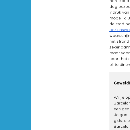
Barcelona 
dag bezoek
indruk van
mogelijk. 
de stad bez
bezienswa
waarschijn
het strand
zeker aanr
maar voora
hoort het 
of te diner
Geweldi
Wil je o
Barcelo
een geor
Je gaat
gids, di
Barcelon