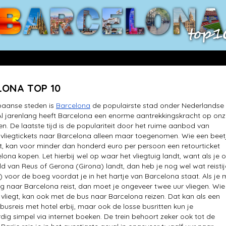
LONA TOP 10
paanse steden is
Barcelona
de populairste stad onder Nederlandse
 Al jarenlang heeft Barcelona een enorme aantrekkingskracht op on
n. De laatste tijd is de populariteit door het ruime aanbod van
liegtickets naar Barcelona alleen maar toegenomen. Wie een beet
, kan voor minder dan honderd euro per persoon een retourticket
lona kopen. Let hierbij wel op waar het vliegtuig landt, want als je 
eld van Reus of Gerona (Girona) landt, dan heb je nog wel wat reisti
) voor de boeg voordat je in het hartje van Barcelona staat. Als je 
uig naar Barcelona reist, dan moet je ongeveer twee uur vliegen. Wie
 vliegt, kan ook met de bus naar Barcelona reizen. Dat kan als een
busreis met hotel erbij, maar ook de losse busritten kun je
ig simpel via internet boeken. De trein behoort zeker ook tot de