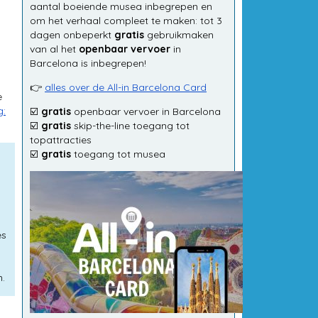
aantal boeiende musea inbegrepen en
om het verhaal compleet te maken: tot 3
dagen onbeperkt
gratis
gebruikmaken
van al het
openbaar vervoer
in
Barcelona is inbegrepen!
👉
alles over de All-in Barcelona Card
e
g:
☑️
gratis
openbaar vervoer in Barcelona
☑️
gratis
skip-the-line toegang tot
topattracties
☑️
gratis
toegang tot musea
es
n.