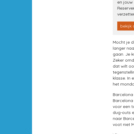
en jouw
Reserver
verzette
bekijk 
Mocht je d
langer naa
gaan. Je k
Zeker omda
dat wilt o
tegenstell
klasse. In
het mondai
Barcelona 
Barcelona 
voor een t
dug-outs e
naar Barcel
voot niet 