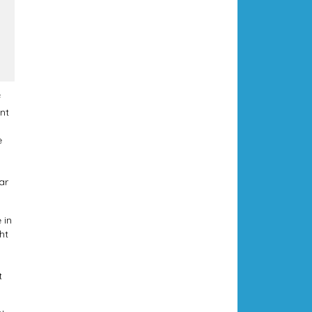
f
nt
e
ar
 in
ht
t