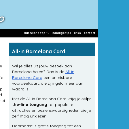
Barcelona top 10
handige tips
links
contact
All-in Barcelona Card
ze
Wil je alles uit jouw bezoek aan
Barcelona halen? Dan is de
All-in
je
Barcelona Card
een onmisbare
voordeelkaart, die zijn geld meer dan
op
waard is.
jd
Met de All-in Barcelona Card krijg je
skip-
met
the-line toegang
tot populaire
attracties en bezienswaardigheden die je
zelf mag uitkiezen.
Daarnaast is gratis toegang tot een