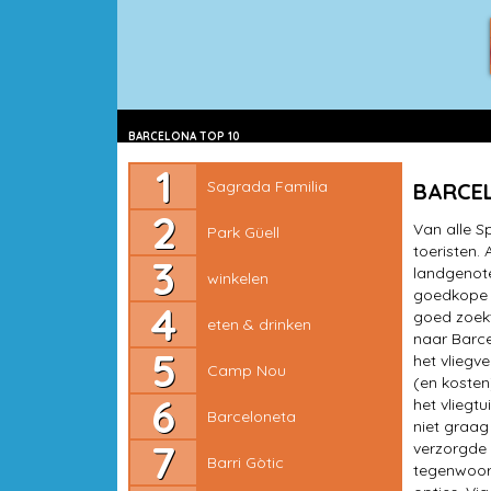
Sagrada Familia
BARCELONA TOP 10
Park Güell
Sagrada Familia
BARCE
winkelen
Van alle S
Park Güell
toeristen.
eten & drinken
landgenote
winkelen
goedkope v
goed zoekt
Camp Nou
eten & drinken
naar Barce
het vliegv
Barceloneta
Camp Nou
(en kosten
het vliegt
Barri Gòtic
Barceloneta
niet graag
verzorgde 
pleinen
Barri Gòtic
tegenwoord