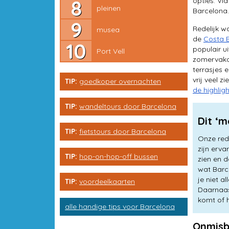
opties. Via
musea
pleinen
Barcelona.
Port Vell
Redelijk w
musea
de
Costa 
populair ui
Port Vell
zomervakan
terrasjes 
vrij veel z
TIP:
goedkoper overnachten
de highlig
TIP:
wandeltours door Barcelona
Dit ‘m
TIP:
fietstours door Barcelona
Onze red
zijn erv
TIP:
hop-on-hop-off bussen
zien en d
wat Barce
je niet 
TIP:
voordeelkaarten
Daarnaast
komt of 
alle handige tips voor Barcelona
Onmisb