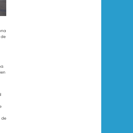
lona
 de
na.
ien
d
e
s de