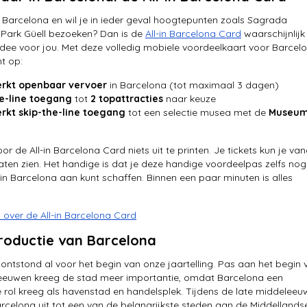
 Barcelona en wil je in ieder geval hoogtepunten zoals Sagrada
 Park Güell bezoeken? Dan is de
All-in Barcelona Card
waarschijnlijk
dee voor jou. Met deze volledig mobiele voordeelkaart voor Barcel
ht op:
rkt openbaar vervoer
in Barcelona (tot maximaal 3 dagen)
he-line toegang
tot
2 topattracties
naar keuze
rkt skip-the-line toegang
tot een selectie musea met de
Museu
or de All-in Barcelona Card niets uit te printen. Je tickets kun je van
laten zien. Het handige is dat je deze handige voordeelpas zelfs nog 
n Barcelona aan kunt schaffen. Binnen een paar minuten is alles
s over de All-in Barcelona Card
troductie van Barcelona
ontstond al voor het begin van onze jaartelling. Pas aan het begin 
eeuwen kreeg de stad meer importantie, omdat Barcelona een
e rol kreeg als havenstad en handelsplek. Tijdens de late middelee
rcelona uit tot een van de belangrijkste steden aan de Middellands