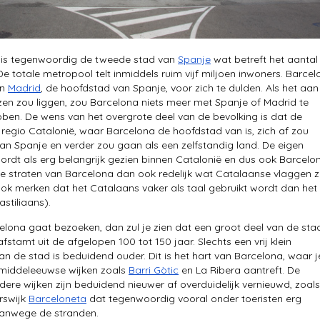
 is tegenwoordig de tweede stad van
Spanje
wat betreft het aantal
De totale metropool telt inmiddels ruim vijf miljoen inwoners. Barce
en
Madrid
, de hoofdstad van Spanje, voor zich te dulden. Als het aan
en zou liggen, zou Barcelona niets meer met Spanje of Madrid te
en. De wens van het overgrote deel van de bevolking is dat de
egio Catalonië, waar Barcelona de hoofdstad van is, zich af zou
an Spanje en verder zou gaan als een zelfstandig land. De eigen
 wordt als erg belangrijk gezien binnen Catalonië en dus ook Barcelo
 de straten van Barcelona dan ook redelijk wat Catalaanse vlaggen z
 ook merken dat het Catalaans vaker als taal gebruikt wordt dan het
stiliaans).
celona gaat bezoeken, dan zul je zien dat een groot deel van de sta
fstamt uit de afgelopen 100 tot 150 jaar. Slechts een vrij klein
an de stad is beduidend ouder. Dit is het hart van Barcelona, waar j
 middeleeuwse wijken zoals
Barri Gòtic
en La Ribera aantreft. De
ere wijken zijn beduidend nieuwer af overduidelijk vernieuwd, zoal
rswijk
Barceloneta
dat tegenwoordig vooral onder toeristen erg
 vanwege de stranden.