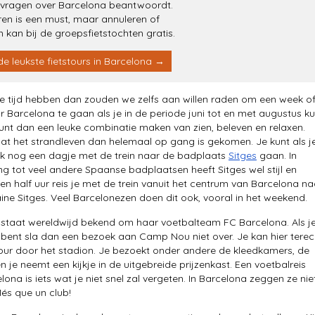
 vragen over Barcelona beantwoordt.
en is een must, maar annuleren of
n kan bij de groepsfietstochten gratis.
de leukste fietstours in Barcelona →
e tijd hebben dan zouden we zelfs aan willen raden om een week o
r Barcelona te gaan als je in de periode juni tot en met augustus ku
unt dan een leuke combinatie maken van zien, beleven en relaxen.
t het strandleven dan helemaal op gang is gekomen. Je kunt als j
ok nog een dagje met de trein naar de badplaats
Sitges
gaan. In
ing tot veel andere Spaanse badplaatsen heeft Sitges wel stijl en
 een half uur reis je met de trein vanuit het centrum van Barcelona na
ne Sitges. Veel Barcelonezen doen dit ook, vooral in het weekend.
staat wereldwijd bekend om haar voetbalteam FC Barcelona. Als je
bent sla dan een bezoek aan Camp Nou niet over. Je kan hier terec
our door het stadion. Je bezoekt onder andere de kleedkamers, de
n je neemt een kijkje in de uitgebreide prijzenkast. Een voetbalreis
ona is iets wat je niet snel zal vergeten. In Barcelona zeggen ze nie
Més que un club!