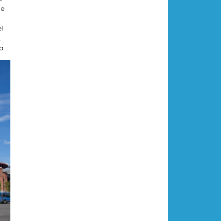
de
l
.
a.