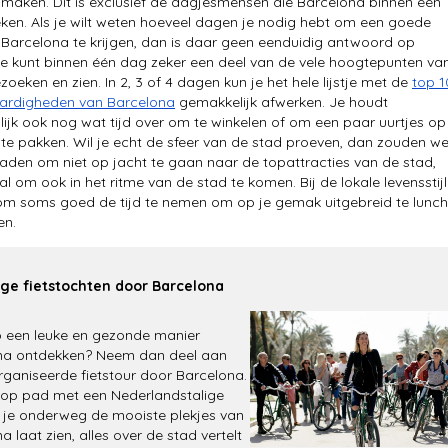
maken. Dit is exclusief de dagjesmensen die Barcelona binnen één
en. Als je wilt weten hoeveel dagen je nodig hebt om een goede
 Barcelona te krijgen, dan is daar geen eenduidig antwoord op
Je kunt binnen één dag zeker een deel van de vele hoogtepunten va
oeken en zien. In 2, 3 of 4 dagen kun je het hele lijstje met de
top 1
ardigheden van Barcelona
gemakkelijk afwerken. Je houdt
lijk ook nog wat tijd over om te winkelen of om een paar uurtjes op
 te pakken. Wil je echt de sfeer van de stad proeven, dan zouden w
aden om niet op jacht te gaan naar de topattracties van de stad,
l om ook in het ritme van de stad te komen. Bij de lokale levensstijl
om soms goed de tijd te nemen om op je gemak uitgebreid te lunc
en.
ge fietstochten door Barcelona
p een leuke en gezonde manier
na ontdekken? Neem dan deel aan
ganiseerde fietstour door Barcelona.
 op pad met een Nederlandstalige
e je onderweg de mooiste plekjes van
a laat zien, alles over de stad vertelt