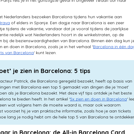
 Parijs reis je in het gunstigste geval in ongeveer twaalf uur naar
at Nederlanders bezoeken Barcelona tijdens hun vakantie aan
Brava
of elders in Spanje. Een dagje naar Barcelona is een zeer
tje tijdens de vakantie, vandaar dat je vooral tijdens de jaarlijkse
tie redelijk wat Nederlanders hoort in de winkelstraten, op de
en bij de bezienswaardigheden van Barcelona. Binnen één dag kun j
ien en doen in Barcelona, zoals je in het verhaal ‘
Barcelona in één da
hts van Barcelona
‘ kunt lezen.
oet’ je zien in Barcelona: 5 tips
acteur Patrick, die Barcelona geregeld bezoekt, heeft op basis van
aringen met Barcelona een top 5 gemaakt van dingen die je ‘moet’
oen als je Barcelona bezoekt. Met deze vijf tips ontdek je het beste
lona te bieden heeft. In het artikel ‘
5x zien en doen in Barcelona
‘ le
alleen wat volgens hem de moeite waard is, maar ook waarom.
 voorziet hij je van praktische informatie, zoals hoe je aan tickets
hoe lang je nodig hebt om de hele top 5 van Barcelona te ontdekke
aar in Barcelona: de All-in Barcelona Card