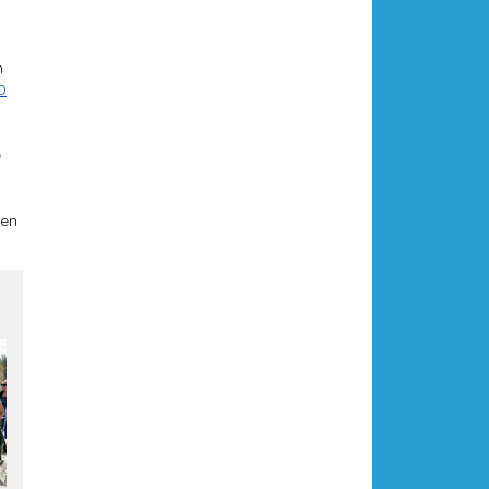
n
0
e
hen