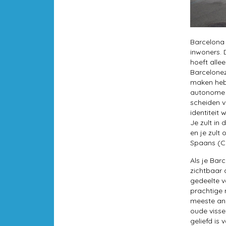
Barcelona
inwoners. 
hoeft alle
Barcelonez
maken hebb
autonome r
scheiden v
identiteit
Je zult in
en je zult
Spaans (Ca
Als je Bar
zichtbaar a
gedeelte v
prachtige
meeste and
oude visse
geliefd is