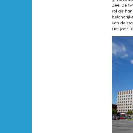
Zee. De tw
rol als ha
belangrijk
van de st
Het jaar 1