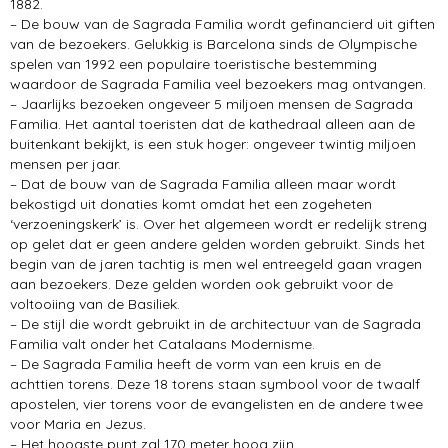
1882.
– De bouw van de Sagrada Familia wordt gefinancierd uit giften
van de bezoekers. Gelukkig is Barcelona sinds de Olympische
spelen van 1992 een populaire toeristische bestemming
waardoor de Sagrada Familia veel bezoekers mag ontvangen.
– Jaarlijks bezoeken ongeveer 5 miljoen mensen de Sagrada
Familia. Het aantal toeristen dat de kathedraal alleen aan de
buitenkant bekijkt, is een stuk hoger: ongeveer twintig miljoen
mensen per jaar.
– Dat de bouw van de Sagrada Familia alleen maar wordt
bekostigd uit donaties komt omdat het een zogeheten
‘verzoeningskerk’ is. Over het algemeen wordt er redelijk streng
op gelet dat er geen andere gelden worden gebruikt. Sinds het
begin van de jaren tachtig is men wel entreegeld gaan vragen
aan bezoekers. Deze gelden worden ook gebruikt voor de
voltooiing van de Basiliek.
– De stijl die wordt gebruikt in de architectuur van de Sagrada
Familia valt onder het Catalaans Modernisme.
– De Sagrada Familia heeft de vorm van een kruis en de
achttien torens. Deze 18 torens staan symbool voor de twaalf
apostelen, vier torens voor de evangelisten en de andere twee
voor Maria en Jezus.
– Het hoogste punt zal 170 meter hoog zijn.