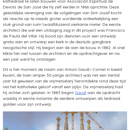
kathedraal te laten bouwen voor Asociación Espiritual de
Devots de San José die hij zelf eerder in 1866 oprichtte. Deze
geestelijke vereniging van de volgelingen van Sint-Jozef kocht
als reactie op te steeds groter wordende ontkerkelijking een
stuk grond van ruim twaalfduizend vierkante meter. De eerste
architect die wel een uitdaging zag in dit project was Francisco
de Paula del Villar. Hij bood zijn diensten voor een ontwerp
gratis aan en ontwierp een kerk in de destijds gangbare
neogotische stijl. Hij begon aan de aan de bouw in 1882. Al snel
klikte het niet tussen de architect en de opdrachtgever en na
een jaar werd hij ontslagen.
Dit is het moment de naam van Antoni Gaudí i Cornet in beeld
kwam; de toen amper 30-jarige architect was net een tiental
jaar lid geweest van de vrijmetselarij herontdekte rond deze tijd
net het katholieke geloof vanaf een zijlijn. De vrijmetselarij had
hij achter zich gelaten. In 1883 begint
Gaudí
aan de opdracht
waarbij in eerste instantie de eerdere ontwerpen als leidraad
golden voor zijn ontwerp.