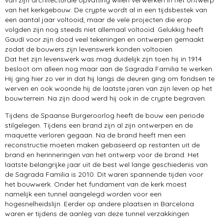
van het kerkgebouw. De crypte wordt al in een tijdsbestek van
een aantal jaar voltooid, maar de vele projecten die erop
volgden zijn nog steeds niet allemaal voltooid. Gelukkig heeft
Gaudí voor zijn dood veel tekeningen en ontwerpen gemaakt
zodat de bouwers zijn levenswerk konden voltooien.
Dat het zijn levenswerk was mag duidelijk zijn toen hij in 1914
besloot om alleen nog maar aan de Sagrada Familia te werken.
Hij ging hier zo ver in dat hij langs de deuren ging om fondsen te
werven en ook woonde hij de laatste jaren van zijn leven op het
bouwterrein. Na zijn dood werd hij ook in de crypte begraven.
Tijdens de Spaanse Burgeroorlog heeft de bouw een periode
stilgelegen. Tijdens een brand zijn al zijn ontwerpen en de
maquette verloren gegaan. Na de brand heeft men een
reconstructie moeten maken gebaseerd op restanten uit de
brand en herinneringen van het ontwerp voor de brand. Het
laatste belangrijke jaar uit de best wel lange geschiedenis van
de Sagrada Familia is 2010. Dit waren spannende tijden voor
het bouwwerk. Onder het fundament van de kerk moest
namelijk een tunnel aangelegd worden voor een
hogesnelheidslijn. Eerder op andere plaatsen in Barcelona
waren er tijdens de aanleg van deze tunnel verzakkingen