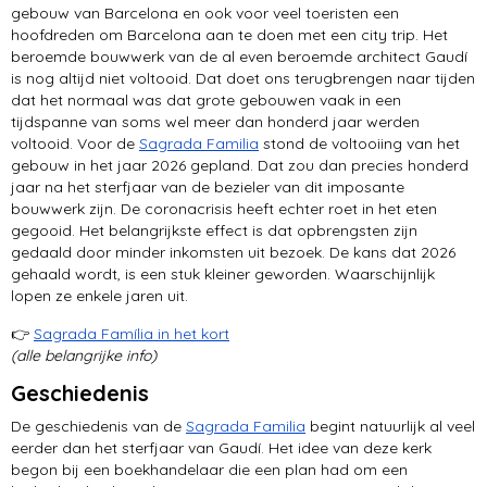
musea
gebouw van Barcelona en ook voor veel toeristen een
hoofdreden om Barcelona aan te doen met een city trip. Het
beroemde bouwwerk van de al even beroemde architect Gaudí
Port Vell
is nog altijd niet voltooid. Dat doet ons terugbrengen naar tijden
dat het normaal was dat grote gebouwen vaak in een
tijdspanne van soms wel meer dan honderd jaar werden
voltooid. Voor de
Sagrada Familia
stond de voltooiing van het
gebouw in het jaar 2026 gepland. Dat zou dan precies honderd
jaar na het sterfjaar van de bezieler van dit imposante
bouwwerk zijn. De coronacrisis heeft echter roet in het eten
gegooid. Het belangrijkste effect is dat opbrengsten zijn
gedaald door minder inkomsten uit bezoek. De kans dat 2026
gehaald wordt, is een stuk kleiner geworden. Waarschijnlijk
lopen ze enkele jaren uit.
👉
Sagrada Família in het kort
(alle belangrijke info)
Geschiedenis
De geschiedenis van de
Sagrada Familia
begint natuurlijk al veel
eerder dan het sterfjaar van Gaudí. Het idee van deze kerk
begon bij een boekhandelaar die een plan had om een