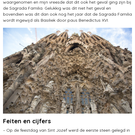
waargenomen en mijn vreesde dat dit ook het geval ging zijn bij
de Sagrada Familia. Gelukkig was dit niet het geval en
bovendien was dit dan ook nog het jaar dat de Sagrada Familia
wordt ingewijd als Basiliek door paus Benedictus XVI.
Feiten en cijfers
– Op de feestdag van Sint Jozef werd de eerste steen gelegd in