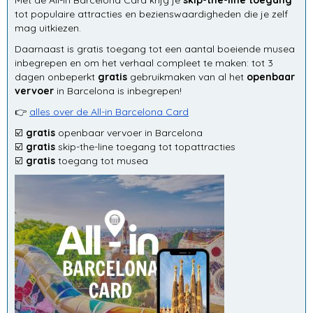
Met de All-in Barcelona Card krijg je
skip-the-line toegang
tot populaire attracties en bezienswaardigheden die je zelf
mag uitkiezen.
Daarnaast is gratis toegang tot een aantal boeiende musea
inbegrepen en om het verhaal compleet te maken: tot 3
dagen onbeperkt
gratis
gebruikmaken van al het
openbaar
vervoer
in Barcelona is inbegrepen!
👉
alles over de All-in Barcelona Card
☑️
gratis
openbaar vervoer in Barcelona
☑️
gratis
skip-the-line toegang tot topattracties
☑️
gratis
toegang tot musea