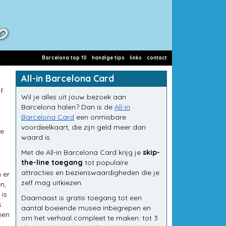
Barcelona top 10
handige tips
links
contact
All-in Barcelona Card
f
Wil je alles uit jouw bezoek aan
Barcelona halen? Dan is de
All-in
Barcelona Card
een onmisbare
voordeelkaart, die zijn geld meer dan
te
waard is.
Met de All-in Barcelona Card krijg je
skip-
the-line toegang
tot populaire
attracties en bezienswaardigheden die je
 er
zelf mag uitkiezen.
n,
is
Daarnaast is gratis toegang tot een
s
aantal boeiende musea inbegrepen en
een
om het verhaal compleet te maken: tot 3
.