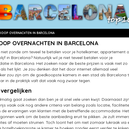
OOP OVERNACHTEN IN BARCELONA
OOP OVERNACHTEN IN BARCELONA
t niet zonde om teveel te betalen voor je hotelkamer, appartement o
ijf in Barcelona? Natuurlijk wil je niet teveel betalen voor je
ie in Barcelona. Het zoeken naar de beste prijzen is vaak niet zo
als het lijkt. Je zou denken dat het door internet allemaal veel
ker zou zijn om de goedkoopste kamers in een stad als Barcelona 
ar in de praktijk valt dat vaak nog zwaar tegen.
 vergelijken
dmatig gaat zoeken dan ben je al snel vele uren kwijt. Daarnaast zijn
ijs vaak ook nog andere criteria van belang zoals locatie, faciliteite
 de ervaringen van klanten met de betreffende accommodatie. Het 
gonnen werk om de beste aanbieding eruit te pikken. Je zult immer
 sites af moeten struinen. Toch loont het om niet zomaar lukraak via 
 hotelboekingssite je kamer te boeken zonder eerst verder te kijken