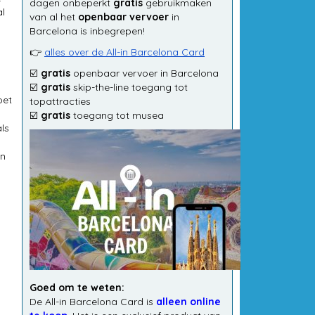
dagen onbeperkt
gratis
gebruikmaken
al
van al het
openbaar vervoer
in
Barcelona is inbegrepen!
👉
alles over de All-in Barcelona Card
☑️
gratis
openbaar vervoer in Barcelona
☑️
gratis
skip-the-line toegang tot
oet
topattracties
☑️
gratis
toegang tot musea
ls
en
Goed om te weten:
De All-in Barcelona Card is
alleen online