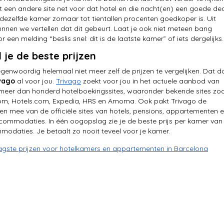
 een andere site net voor dat hotel en die nacht(en) een goede de
ezelfde kamer zomaar tot tientallen procenten goedkoper is. Uit
unnen we vertellen dat dit gebeurt. Laat je ook niet meteen bang
een melding “beslis snel: dit is de laatste kamer” of iets dergelijks.
 je de beste prijzen
egenwoordig helemaal niet meer zelf de prijzen te vergelijken. Dat d
vago
al voor jou.
Trivago
zoekt voor jou in het actuele aanbod van
meer dan honderd hotelboekingssites, waaronder bekende sites zoa
om, Hotels.com, Expedia, HRS en Amoma. Ook pakt Trivago de
en mee van de officiële sites van hotels, pensions, appartementen 
ommodaties. In één oogopslag zie je de beste prijs per kamer van
modaties. Je betaalt zo nooit teveel voor je kamer.
agste prijzen voor hotelkamers en appartementen in Barcelona